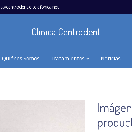
t@centrodent.e.telefonica.net
Clínica Centrodent
Quiénes Somos
Tratamientos
Noticias
Imágene
produc